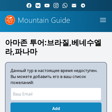
아마존 투어:브라질,베네수엘
라,파나마
Данный тур в настоящее время недоступен.
Вы можете добавить его в ваш список
пожеланий:
Add