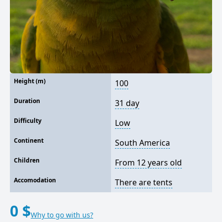
Height (m)
100
Duration
31 day
Difficulty
Low
Continent
South America
Children
From 12 years old
Accomodation
There are tents
0 $
Why to go with us?