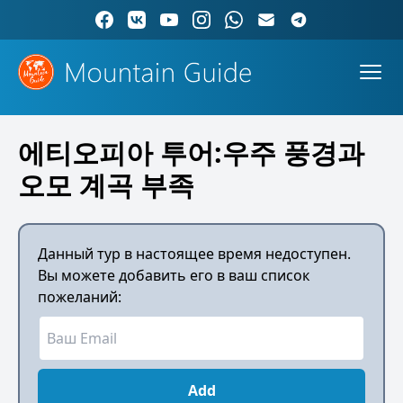
에티오피아 투어:우주 풍경과
오모 계곡 부족
Данный тур в настоящее время недоступен.
Вы можете добавить его в ваш список
пожеланий:
Add