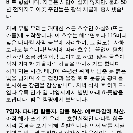
바로 향합니다. 지금은 사람이 살지 않지만, 불과 50
년 전까지도 이곳 주민들은 광석 채굴에 종사했습니
다.
저녁 무렵 우리는 거대한 소금 호수인 아살레(또는
카룸)에 도착합니다. 이 호수는 해수면보다 115미터
낮은 다나킬 사막 북부에 자리하며, 그 염도는 사해
보다도 높습니다! 날씨에 따라 호수는 끝없이 펼쳐
진 하얀 소금 평원처럼 보이기도 하고, 얇은 물층이
생겨 거대한 거울처럼 하늘을 반사하기도 합니다.
해가 지는 시간, 태양이 수평선 위에서 멈춘 듯 붉은
빛을 남기며 소금 결정과 물결 위로 분홍빛 광채를
반사하는 장관을 감상합니다. 저녁 식사 후 하메드-
엘라 유목 민가 옆 야영지에서 별빛 아래 하룻밤을
보냅니다. 밤은 캠핑에서 보냅니다.
7일차. 다나킬 함몰지. 달롤 화산. 에르타알레 화산.
아직 해가 뜨기 전 우리는 초현실적인 다나킬 함몰
지의 풍경을 보기 위해 출발합니다. 먼저 달롤 지열
지대를 방문해 화려한 색채가 살아 움직이는 듯한