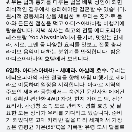
싸우는 법과 총기를 다루는 법을 배워 성인이 되면
의식적인 결투에서 승리해야만 결혼할 수 있습니다.
원시적 공동체의 삶을 체험한 후 우리는 진카로 돌
아와 든든한 점심을 먹고 아디스아바바행 비행기에
탑승합니다. 저녁 식사는 최고의 전통 에티오피아
레스토랑 ‘Yod Abyssinia’에서 즐기며, 맛있는 인제
라, 시로, 고멘 등 다양한 요리를 맛보고 전통 춤과
라이브 음악이 더하는 분위기를 만끽합니다. 밤은
아디스아바바의 호텔에서 보냅니다.
6일차. 아디스아바바 – 세메라. 아살레 호수.
우리는
에티오피아의 자연 절경을 향해 아침 비행기로 세메
라로 이동하며 일정을 시작합니다. 아파르 지역의
주도인 세메라 공항에서는 숙련된 운전사와 에어컨
이 갖춰진 편안한 4WD 차량, 현지 가이드 팀, 전문
요리사, 관광청 소속 도로 관리자, 경찰 호송 및 필
요한 모든 장비가 우리를 기다리고 있습니다. 준비
가 되었다면 고대 카라반 길을 따라 세계에서 가장
높은 연평균 기온(35°C)을 기록한 유령 도시 달롤로