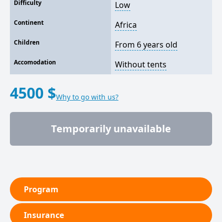
Difficulty
Low
Continent
Africa
Children
From 6 years old
Accomodation
Without tents
4500 $
Why to go with us?
Temporarily unavailable
Program
Insurance