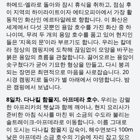
하메드-엘라로 돌아와 잠시 휴식을 취하고, 점심 후
이 지역의 하이라이트이자 에티오피아에서 가장 활
동적인 화산인 에르타알레로 향합니다. 이 화산은
세계에서 다섯 곳뿐인 용암 호수를 가진 화산 중 하
나이며, 무려 두 개의 용암 호수를 품고 있어 현지인
들은 ‘지옥의 문’이라 부르기도 합니다. 우리는 칼데
라 정상의 캠핑지에 도착해 끊임없이 모양을 바꾸는
붉은 용암의 흐름을 관찰합니다. 끓어오르는 용암이
솟구쳤다가 굳어 기묘한 형상을 만들고, 다시 붕괴
되는 장면은 최면적으로 마음을 사로잡습니다. 20
시경 캠핑지로 돌아가 별 아래에서 야영합니다. 밤
은 캠핑에서 보냅니다.
8일차. 다나킬 함몰지. 아프데라 호수.
우리는 강렬
한 아프리카의 햇살과 함께 깨어나, 현지 요리사가
준비한 아침 식사를 마친 뒤 소금의 수도라 불리는
솔트레이크-아프데라로 이동합니다. 이름 그대로
이 도시는 다나킬 함몰지 깊숙이, 해수면보다 100m
낮은 아프데라 소금 호수의 기슭에 자리 잡고 있으