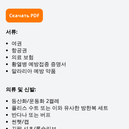
Скачать PDF
서류:
여권
항공권
의료 보험
황열병 예방접종 증명서
말라리아 예방 약품
의류 및 신발:
등산화/운동화 2켤레
플리스 수트 또는 이와 유사한 방한복 세트
반다나 또는 버프
썬햇/캡
긴팔 셔츠/롱슬리브