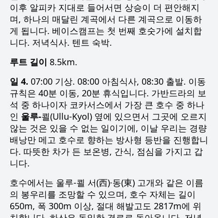
이후 알피카 지대로 들어서면 상승이 더 편안해지
며, 하나의 매달린 계곡에서 다른 계곡으로 이동하
게 됩니다. 베이스캠프는 첫 번째 호숫가에 설치합
니다. 저녁식사. 텐트 숙박.
루트 길이
8.5km.
일 4.
07:00 기상. 08:00 아침식사, 08:30 출발. 이동
규칙은 40분 이동, 20분 휴식입니다. 가반드라의 보
석 중 하나이자 코카서스에서 가장 큰 호수 중 하나
인
울루-
쾰(Ullu-Kyol)
옆에 있으면서 그곳에 오르지
않는 것은 있을 수 없는 일이기에, 이날 우리는 경량
배낭만 메고 호수로 향하는 방사형 등반을 진행합니
다. 따뜻한 차가 든 보온병, 간식, 점심을 가지고 갑
니다.
호수에서는
울루-쾰 서(西)·동(東) 고개
와 같은 이름
의 봉우리를 조망할 수 있으며, 호수 자체는 길이
650m, 폭 300m 이상, 절대 해발고도 2817m에 위
치합니다. 하산은 동일한 경로로 돌아옵니다. 저녁