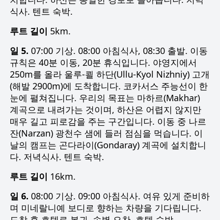
식사. 텐트 숙박.
루트 길이
5km.
일 5.
07:00 기상. 08:00 아침식사, 08:30 출발. 이동
규칙은 40분 이동, 20분 휴식입니다. 야영지에서
250m를 올라
울루-쾰 하단(Ullu-Kyol Nizhniy) 고개
(해발 2900m)에 도착합니다.
코카서스 주능선
이 한
눈에 펼쳐집니다. 우리의 목표는
마하르(Makhar)
계곡으로 내려가는 것이며, 하산은 어렵지 않지만
매우 길고 피로감을 주는 구간입니다. 이동 중
나르
잔(Narzan) 광천수 샘
에 들러 점심을 먹습니다. 이
날의 캠프는
곤다라이(Gondaray)
계곡에 설치합니
다. 저녁식사. 텐트 숙박.
루트 길이
16km.
일 6.
08:00 기상. 09:00 아침식사. 여유 있게 준비하
며 미네랄니예 보디로 향하는 차량을 기다립니다.
도착 후 호텔로 복귀. 송별 오찬. 호텔 숙박.