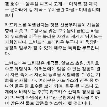
켈 호수 — 울루켈 니즈니 고개 — 마하르 강 계곡
— 곤다라이 강 계곡 – 우치쿨란 아울 – 미네랄니예
보디
카프카스를 여행한다는 것은 산봉우리들이 하늘을
향해 치솟고, 수정처럼 맑은 호수들이 끝없는 하늘
의 푸르름을 비추는 놀라운 자연의 세계에 뛰어드는
기회입니다. 그반드라 트레킹은 누구나 이 웅장한
풍경의 일부가 될 수 있게 해주는
독특한 루트
입니
다.
그반드라는 그림같은 계곡들, 알프스 초원, 빙하호
수로 유명하며, 여러분에게 잊을 수 없는 감동과 원
시 자연 속에서 자신의 능력을 시험해볼 수 있는 기
회를 선사합니다. 여러분은 카프카스의 진주 중 하
나인 울루-쾰 호수를 보게 되며, 울루-쾰 니즈니 고
개에서 바라보는 주(主) 카프카스 산맥의 경치를 즐
기고, 또한 자연적인 나르잔 온천에서 휴식을 취하
며 맑은 산 물로 갈증을 해소하게 될 것입니다.