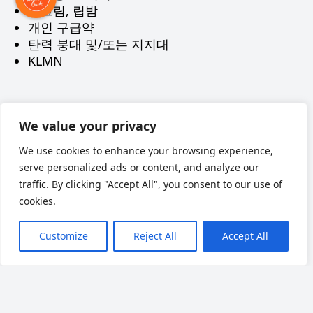
선크림, 립밤
개인 구급약
탄력 붕대 및/또는 지지대
KLMN
Наверх
We value your privacy
We use cookies to enhance your browsing experience,
serve personalized ads or content, and analyze our
traffic. By clicking "Accept All", you consent to our use of
cookies.
Customize
Reject All
Accept All
We accept Visa, Mastercard.