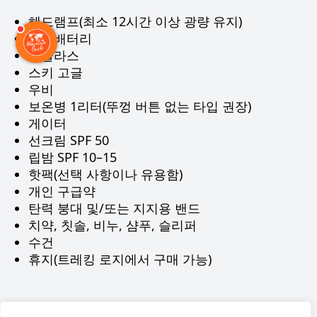
헤드램프(최소 12시간 이상 광량 유지)
보조배터리
선글라스
스키 고글
우비
보온병 1리터(뚜껑 버튼 없는 타입 권장)
게이터
선크림 SPF 50
립밤 SPF 10–15
핫팩(선택 사항이나 유용함)
개인 구급약
탄력 붕대 및/또는 지지용 밴드
치약, 칫솔, 비누, 샴푸, 슬리퍼
수건
휴지(트레킹 로지에서 구매 가능)