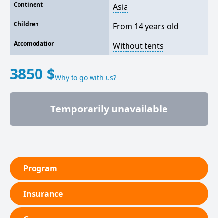
Continent
Asia
Children
From 14 years old
Accomodation
Without tents
3850 $
Why to go with us?
Temporarily unavailable
Program
Insurance