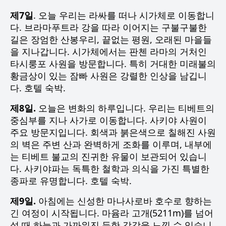
제7일
. 오늘 우리는 라싸를 떠나 시가체로 이동합니
다. 브라마푸트라 강을 따라 이어지는 구불구불한
길은 장엄한 산봉우리, 끝없는 평원, 오래된 마을들
을 지나갑니다. 시가체에서는 판첸 라마의 거처인
타시룽포 사원을 방문합니다. 특히 거대한 미래불의
황금상이 있는 잠빠 사원은 강렬한 인상을 남깁니
다. 호텔 숙박.
제8일.
오늘은 변화의 하루입니다. 우리는 티베트의
중심부를 지나 사가로 이동합니다. 사키야 사원이
주요 방문지입니다. 회색과 붉은색으로 칠해진 사원
의 벽은 주변 산과 완벽하게 조화를 이루며, 내부에
는 티베트 불교의 진귀한 유물이 보관되어 있습니
다. 사키야파는 독특한 철학과 의식을 가진 특별한
종파로 유명합니다. 호텔 숙박.
제9일.
아침에는 신성한 마나사로바 호수로 향하는
긴 여정이 시작됩니다. 마윰라 고개(5211m)를 넘어
설 때 하늘과 가까워진 듯한 감각을 느낄 수 있습니