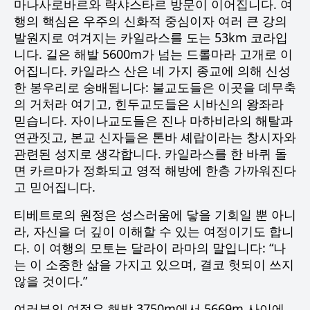
마나사로바르와 락샤스타르 방문이 이어집니다. 여
행의 핵심은 우주의 신화적 중심이자 여러 큰 강의
발원지로 여겨지는 카일라스를 도는 53km 코라입
니다. 길은 해발 5600m가 넘는 드롤마라 고개로 이
어집니다. 카일라스 산은 네 가지 종교에 의해 신성
한 봉우리로 숭배됩니다: 불교도들은 이곳을 데무축
의 거처라 여기고, 힌두교도들은 시바신의 왕좌라
믿습니다. 자이나교도들은 진나 마하비라의 해탈과
연관짓고, 본교 신자들은 톤바 셰랍이라는 창시자와
관련된 성지로 생각합니다. 카일라스를 한 바퀴 돌
면 카르마가 정화되고 영적 해방에 한층 가까워진다
고 믿어집니다.
티베트로의 원정은 성스러움에 닿을 기회일 뿐 아니
라, 자신을 더 깊이 이해할 수 있는 여정이기도 합니
다. 이 여행의 모토는 달라이 라마의 말입니다: “나
는 이 소중한 삶을 가지고 있으며, 결코 헛되이 쓰지
않을 것이다.”
여러분의 여정은 해발 3750m에서 5669m 사이에