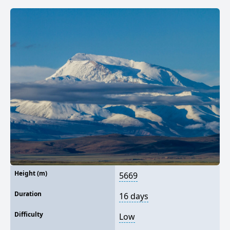
Height (m)
5669
Duration
16 days
Difficulty
Low