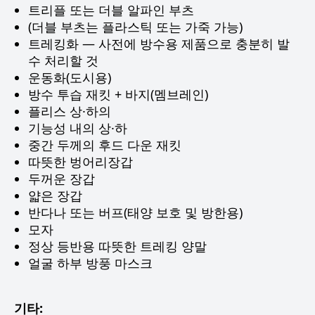
트리플 또는 더블 알파인 부츠
(더블 부츠는 플라스틱 또는 가죽 가능)
트레킹화 — 사전에 방수용 제품으로 충분히 발
수 처리할 것
운동화(도시용)
방수 투습 재킷 + 바지(멤브레인)
플리스 상·하의
기능성 내의 상·하
중간 두께의 후드 다운 재킷
따뜻한 벙어리장갑
두꺼운 장갑
얇은 장갑
반다나 또는 버프(태양 보호 및 방한용)
모자
정상 등반용 따뜻한 트레킹 양말
얼굴 하부 방풍 마스크
기타: