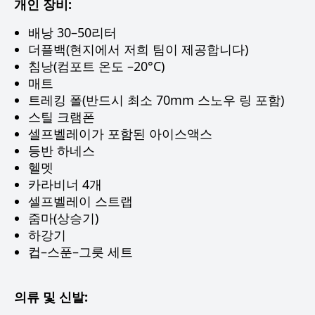
개인 장비:
배낭 30–50리터
더플백(현지에서 저희 팀이 제공합니다)
침낭(컴포트 온도 –20°C)
매트
트레킹 폴(반드시 최소 70mm 스노우 링 포함)
스틸 크램폰
셀프벨레이가 포함된 아이스액스
등반 하네스
헬멧
카라비너 4개
셀프벨레이 스트랩
줌마(상승기)
하강기
컵–스푼–그릇 세트
의류 및 신발: