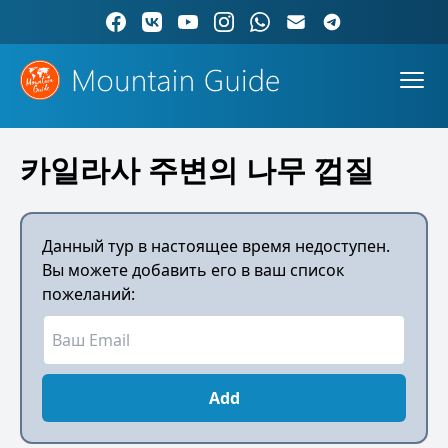
카일라사 주변의 나무 껍질
Данный тур в настоящее время недоступен.
Вы можете добавить его в ваш список
пожеланий:
Add