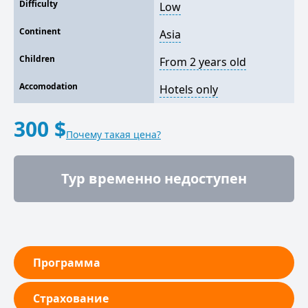
Difficulty
Low
Continent
Asia
Children
From 2 years old
Accomodation
Hotels only
300 $
Почему такая цена?
Тур временно недоступен
Программа
Страхование