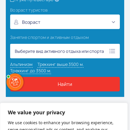
Наверх
We value your privacy
We use cookies to enhance your browsing experience,
serve personalized ads or content, and analyze our