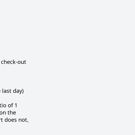
 check-out
 last day)
io of 1
 on the
t does not,