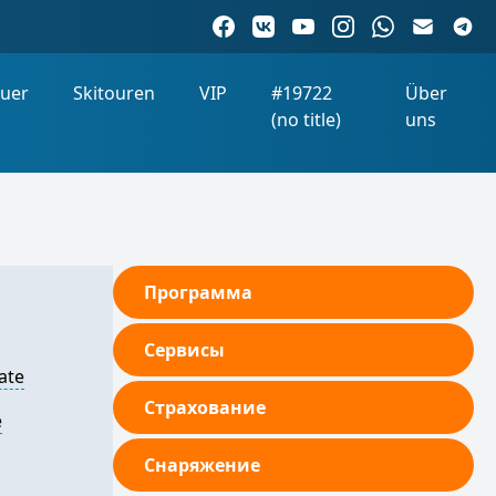
uer
Skitouren
VIP
#19722
Über
(no title)
uns
Программа
Сервисы
ate
Страхование
e
Снаряжение