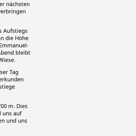
der nächsten
verbringen
 Aufstiegs
an die Höhe
r Emmanuel-
Abend bleibt
Wiese.
ser Tag
 erkunden
stiege
00 m. Dies
d uns auf
ten und uns