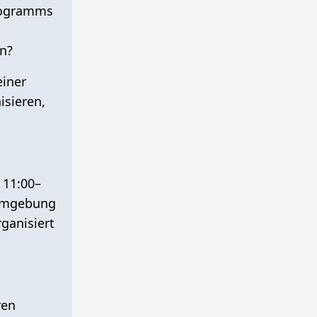
Programms
en?
einer
isieren,
 11:00–
 Umgebung
ganisiert
ren