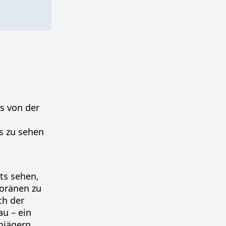
s von der
s zu sehen
ts sehen,
Moränen zu
ch der
au – ein
mjägern