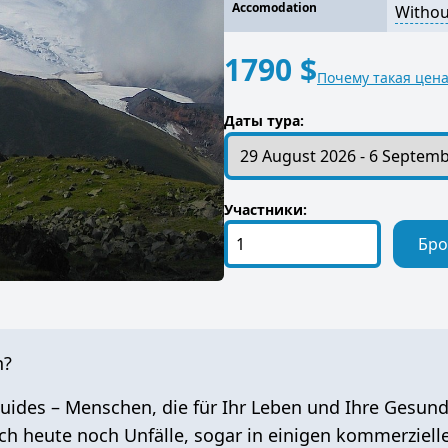
Accomodation
Withou
1790 $
Почему такая цена
Даты тура:
Участники:
Бро
n?
Guides
– Menschen, die für Ihr Leben und Ihre Gesund
uch heute noch Unfälle, sogar in einigen kommerziell