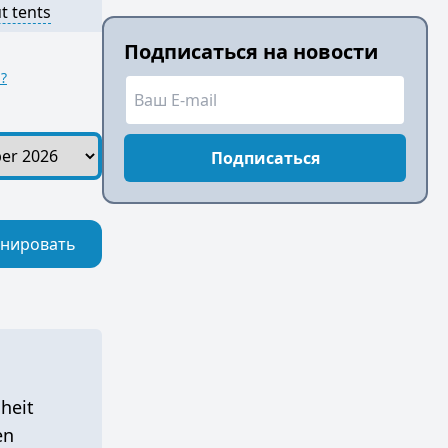
t tents
Подписаться на новости
?
Подписаться
нировать
heit
en