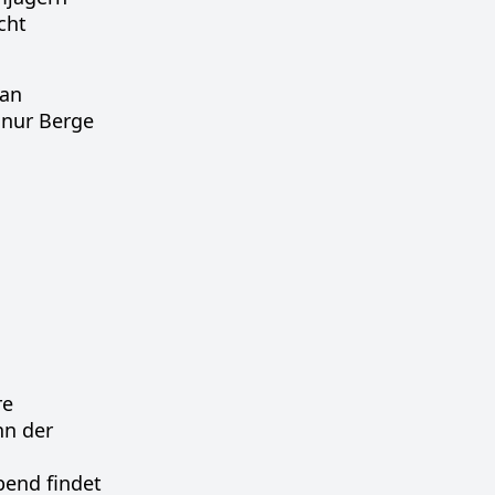
cht
 an
 nur Berge
re
nn der
bend findet