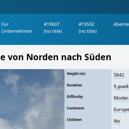
Für
#19607
#19592
Abente
Unternehmen
(no title)
(no title)
rse von Norden nach Süden
Height (m)
5642
Duration
9 дней
Difficulty
Moder
Continent
Europ
Children
No