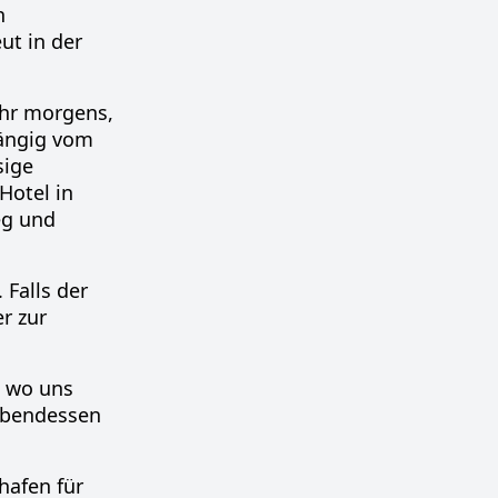
n
ut in der
Uhr morgens,
hängig vom
sige
Hotel in
eg und
Falls der
r zur
, wo uns
Abendessen
hafen für