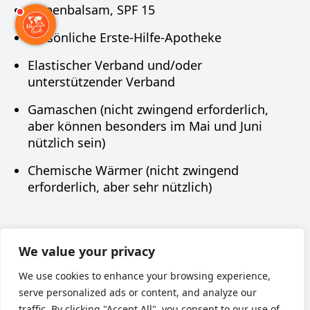
Lippenbalsam, SPF 15
Persönliche Erste-Hilfe-Apotheke
Elastischer Verband und/oder
unterstützender Verband
Gamaschen (nicht zwingend erforderlich,
aber können besonders im Mai und Juni
nützlich sein)
Chemische Wärmer (nicht zwingend
erforderlich, aber sehr nützlich)
Наверх
We value your privacy
We use cookies to enhance your browsing experience,
serve personalized ads or content, and analyze our
traffic. By clicking "Accept All", you consent to our use of