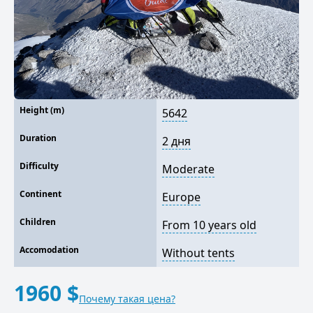
Height (m)
5642
Duration
2 дня
Difficulty
Moderate
Continent
Europe
Children
From 10 years old
Accomodation
Without tents
1960 $
Почему такая цена?