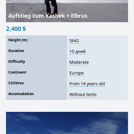
Aufstieg zum Kasbek + Elbrus
2,400
$
Height (m)
5642
Duration
10 дней
Difficulty
Moderate
Continent
Europe
Children
From 14 years old
Accomodation
Without tents