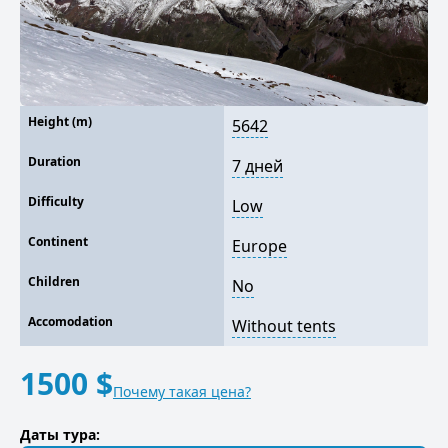
Height (m)
5642
Duration
7 дней
Difficulty
Low
Continent
Europe
Children
No
Accomodation
Without tents
1500 $
Почему такая цена?
Даты тура: