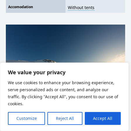
Accomodation
Without tents
We value your privacy
We use cookies to enhance your browsing experience,
serve personalized ads or content, and analyze our
traffic. By clicking "Accept All", you consent to our use of
Aufstieg zum Elbrus, Traverse von Süden
cookies.
nach Norden
Customize
Reject All
Accept All
1,990
$