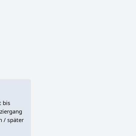
 bis
aziergang
n / später