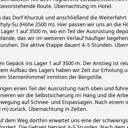
bevorstehende Route. Übernachtung im Hotel.
 das Dorf Khurzuk und anschließend die Weiterfahrt
hyly-Su (Höhe 2500 m). Hier passen wir uns an die 
ager 1 auf 3500 m, wo ein Teil der Ausrüstung depon
ände, das wir im weiteren Verlauf häufiger begehe
zuruhen. Die aktive Etappe dauert 4–5 Stunden. Über
n Gepäck ins Lager 1 auf 3500 m. Der Anstieg ist rel
em Aufbau des Lagers haben wir Zeit zur Erholung 
em Sternenhimmel inmitten der Bergstille.
ingen einen Teil der Ausrüstung nach oben und führ
nieren wir die Selbstsicherung im Hang und die Arb
rtbewegung auf Schnee- und Eispassagen. Nach einem 
0 m) zurück. Übernachtung in Zelten.
Auf dem Weg dorthin erwartet uns eine der schwierig
rfordert. Die Gehzeit beträgt 4–5 Stunden. Nach dem