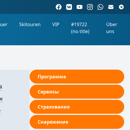
uer
Skitouren
VIP
#19722
Über
(no title)
uns
Программа
й
Сервисы
ge
Страхование
e
Снаряжение