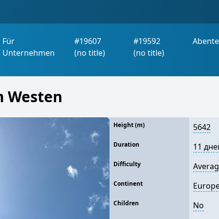
Für
#19607
#19592
Abente
Unternehmen
(no title)
(no title)
m Westen
Height (m)
5642
Duration
11 дне
Difficulty
Avera
Continent
Europ
Children
No