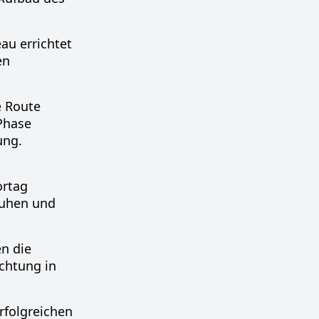
au errichtet
en
e Route
 Phase
ung.
ortag
uruhen und
n die
chtung in
rfolgreichen