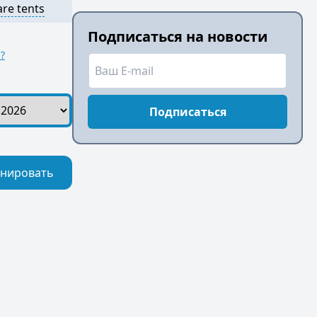
are tents
Подписаться на новости
?
Подписаться
нировать