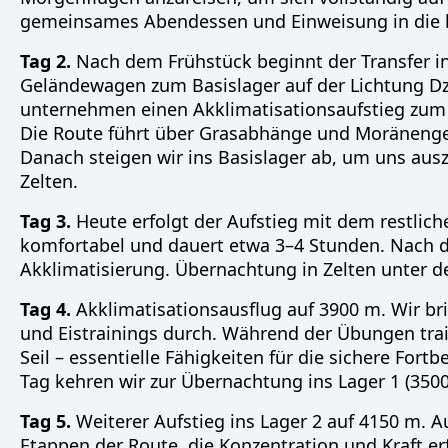
gemeinsames Abendessen und Einweisung in die 
Tag 2.
Nach dem Frühstück beginnt der Transfer in
Geländewagen zum Basislager auf der Lichtung Dz
unternehmen einen Akklimatisationsaufstieg zum L
Die Route führt über Grasabhänge und Moränengel
Danach steigen wir ins Basislager ab, um uns aus
Zelten.
Tag 3.
Heute erfolgt der Aufstieg mit dem restliche
komfortabel und dauert etwa 3–4 Stunden. Nach d
Akklimatisierung. Übernachtung in Zelten unter d
Tag 4.
Akklimatisationsausflug auf 3900 m. Wir br
und Eistrainings durch. Während der Übungen trai
Seil – essentielle Fähigkeiten für die sichere Fo
Tag kehren wir zur Übernachtung ins Lager 1 (350
Tag 5.
Weiterer Aufstieg ins Lager 2 auf 4150 m. 
Etappen der Route, die Konzentration und Kraft e