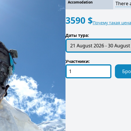
Accomodation
There 
3590 $
Почему такая цена
Даты тура:
Участники:
Бро