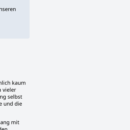
unseren
inlich kaum
 vieler
ng selbst
e und die
gang mit
den