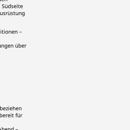
e Südseite
Ausrüstung
itionen
–
ungen über
 beziehen
bereit für
Abend –