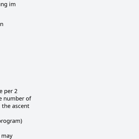
ung im
en
e per 2
the number of
 the ascent
program)
e may