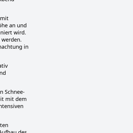
 mit
Höhe an und
iert wird.
n werden.
nachtung in
ativ
und
en Schnee-
eit mit dem
intensiven
sten
 Aufbau des