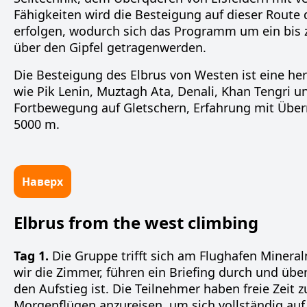
Fähigkeiten wird die Besteigung auf dieser Route
erfolgen, wodurch sich das Programm um ein bis 
über den Gipfel getragen
werden.
Die Besteigung des Elbrus von Westen ist
eine he
wie Pik Lenin, Muztagh Ata, Denali, Khan Tengri 
Fortbewegung auf Gletschern
,
Erfahrung mit Übe
5000 m
.
Наверх
Elbrus from the west climbing
Tag 1.
Die Gruppe trifft sich am Flughafen Mineral
wir die Zimmer, führen ein Briefing durch und über
den Aufstieg ist. Die Teilnehmer haben freie Zeit
Morgenflügen anzureisen, um sich vollständig au