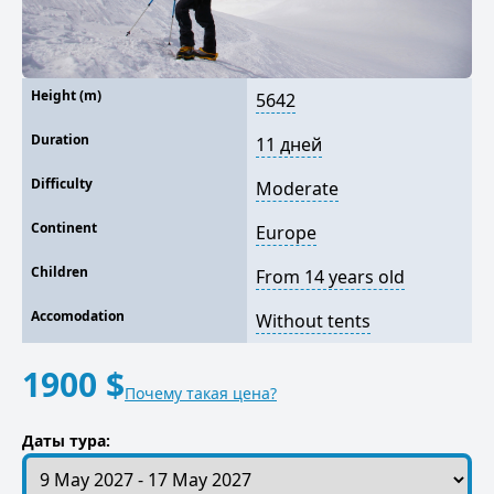
Height (m)
5642
Duration
11 дней
Difficulty
Moderate
Continent
Europe
Children
From 14 years old
Accomodation
Without tents
1900 $
Почему такая цена?
Даты тура: