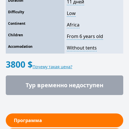
Duration
11 дней
Difficulty
Low
Continent
Africa
Children
From 6 years old
Accomodation
Without tents
3800 $
Почему такая цена?
Тур временно недоступен
Программа