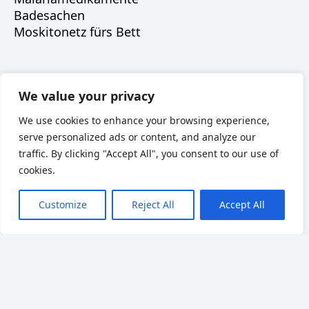
Badesachen
Moskitonetz fürs Bett
Наверх
We value your privacy
We use cookies to enhance your browsing experience,
serve personalized ads or content, and analyze our
traffic. By clicking "Accept All", you consent to our use of
cookies.
Customize
Reject All
Accept All
К оплате принимаются карты VISA, MasterCard, МИР.