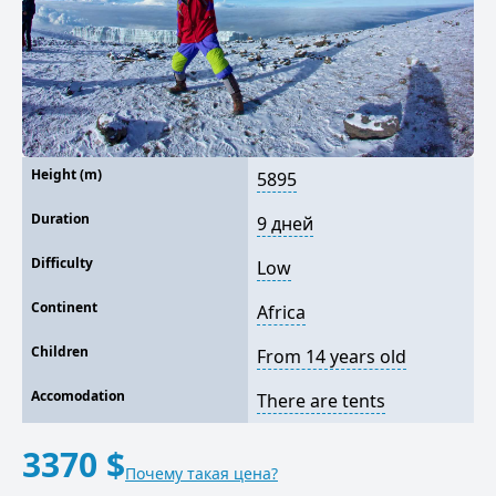
Height (m)
5895
Duration
9 дней
Difficulty
Low
Continent
Africa
Children
From 14 years old
Accomodation
There are tents
3370 $
Почему такая цена?