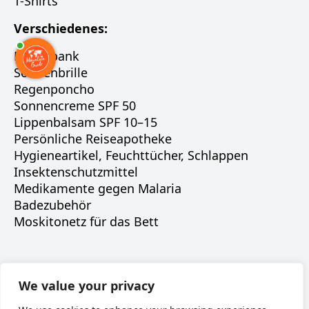
T-Shirts
Verschiedenes:
Powerbank
Sonnenbrille
Regenponcho
Sonnencreme SPF 50
Lippenbalsam SPF 10–15
Persönliche Reiseapotheke
Hygieneartikel, Feuchttücher, Schlappen
Insektenschutzmittel
Medikamente gegen Malaria
Badezubehör
Moskitonetz für das Bett
Наверх
We value your privacy