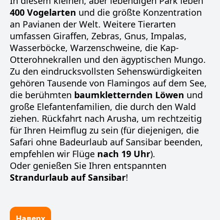
In diesem kleinen, aber lebendigen Park leben
400 Vogelarten
und die größte Konzentration
an Pavianen der Welt. Weitere Tierarten
umfassen Giraffen, Zebras, Gnus, Impalas,
Wasserböcke, Warzenschweine, die Kap-
Otterohnekrallen und den ägyptischen Mungo.
Zu den eindrucksvollsten Sehenswürdigkeiten
gehören Tausende von Flamingos auf dem See,
die berühmten
baumkletternden Löwen
und
große Elefantenfamilien, die durch den Wald
ziehen. Rückfahrt nach Arusha, um rechtzeitig
für Ihren Heimflug zu sein (für diejenigen, die
Safari ohne Badeurlaub auf Sansibar beenden,
empfehlen wir Flüge
nach 19 Uhr
).
Oder genießen Sie Ihren entspannten
Strandurlaub auf Sansibar
!
Наверх