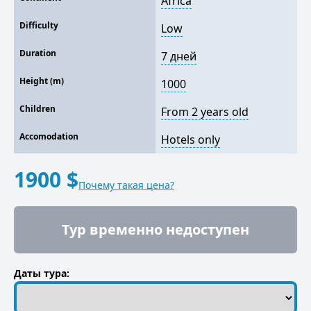
Africa
Difficulty
Low
Duration
7 дней
Height (m)
1000
Children
From 2 years old
Accomodation
Hotels only
1900 $
Почему такая цена?
Тур временно недоступен
Даты тура: