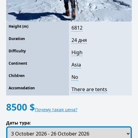
Height (m)
6812
Duration
24 дня
Difficulty
High
Continent
Asia
Children
No
Accomodation
There are tents
8500 $
Почему такая цена?
Даты тура: