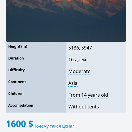
Height (m)
5136, 5947
Duration
16 дней
Difficulty
Moderate
Continent
Asia
Children
From 14 years old
Accomodation
Without tents
1600 $
Почему такая цена?