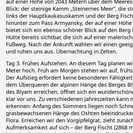
auf einer Höhe von 2043 Metern über dem Meeressp
Blick: der steinige Kamm „Steinernes Meer“, die 
links der Hauptkaukasuskamm und der Berg Fisch
hinunter zum Pass Armyansky, der auf einer Höhe
bietet sich ein ebenso schöner Blick auf den Berg
Hütte bereits sichtbar, die sich auf einer maleri
Fußweg. Nach der Ankunft wählen wir einen geeigne
und ruhen uns aus. Übernachtung in Zelten.
Tag 3. Frühes Aufstehen. An diesem Tag planen wi
Meter hoch. Früh am Morgen stehen wir auf, früh
Der Aufstieg erfordert keine besonderen Fähigkei
dem Überqueren der alpinen Hänge des Berges Bly
des Blyam erreichen, öffnet sich ein wunderschö
klar vor uns. Zu verschiedenen Jahreszeiten kann
erkennen: Anfang des Sommers liegen noch Schnee
grasbewachsenen Hänge des Oshten beeindrucken 
Flora. Erreichen wir den Vorgipfelgrat, zieht zun
Aufmerksamkeit auf sich – der Berg Fischt (2868 m)