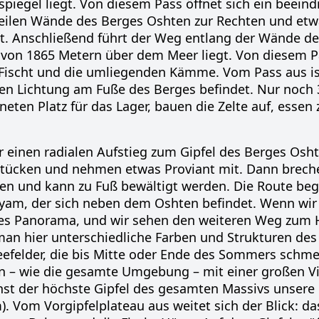
iegel liegt. Von diesem Pass öffnet sich ein beein
steilen Wände des Berges Oshten zur Rechten und etw
t. Anschließend führt der Weg entlang der Wände d
 von 1865 Metern über dem Meer liegt. Von diesem P
 Fischt und die umliegenden Kämme. Vom Pass aus ist
schen Lichtung am Fuße des Berges befindet. Nur noch
ten Platz für das Lager, bauen die Zelte auf, essen
r einen radialen Aufstieg zum Gipfel des Berges Osh
stücken und nehmen etwas Proviant mit. Dann breche
ten und kann zu Fuß bewältigt werden. Die Route beg
am, der sich neben dem Oshten befindet. Wenn wir 
nes Panorama, und wir sehen den weiteren Weg zum 
 man hier unterschiedliche Farben und Strukturen de
felder, die bis Mitte oder Ende des Sommers schme
– wie die gesamte Umgebung – mit einer großen Vie
ächst der höchste Gipfel des gesamten Massivs unsere
. Vom Vorgipfelplateau aus weitet sich der Blick: das