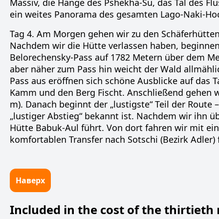
Massiv, die Hänge des Pshekha-Su, das Tal des Flu
ein weites Panorama des gesamten Lago-Naki-Ho
Tag 4. Am Morgen gehen wir zu den Schäferhütten,
Nachdem wir die Hütte verlassen haben, beginnen
Belorechensky-Pass auf 1782 Metern über dem Mee
aber näher zum Pass hin weicht der Wald allmähl
Pass aus eröffnen sich schöne Ausblicke auf das 
Kamm und den Berg Fischt. Anschließend gehen wi
m). Danach beginnt der „lustigste“ Teil der Route 
„lustiger Abstieg“ bekannt ist. Nachdem wir ihn ü
Hütte Babuk-Aul führt. Von dort fahren wir mit e
komfortablen Transfer nach Sotschi (Bezirk Adler) f
Наверх
Included in the cost of the thirtieth