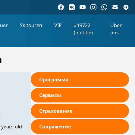
uer
Skitouren
VIP
#19722
Über
(no title)
uns
n
Программа
Сервисы
Страхование
e
 years old
Снаряжение