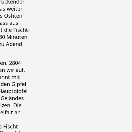
druckender
as weiter
es Oshten
ass aus
 die Fischt-
 30 Minuten
 zu Abend
ten, 2804
n wir auf.
innt mit
den Gipfel
Hauptgipfel
s Geländes
lzen. Die
lfalt an
 Fischt-