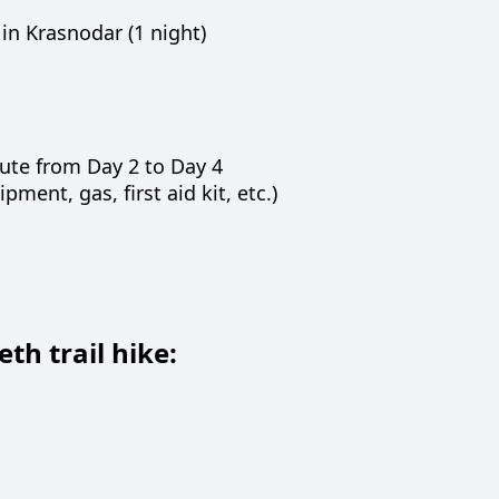
n Krasnodar (1 night)
oute from Day 2 to Day 4
ent, gas, first aid kit, etc.)
eth trail hike: