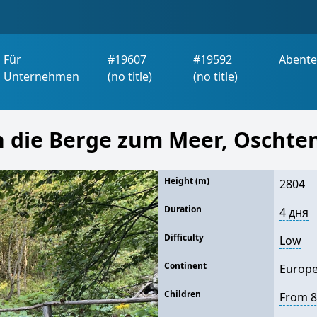
Für
#19607
#19592
Abente
Unternehmen
(no title)
(no title)
h die Berge zum Meer, Oschte
Height (m)
2804
Duration
4 дня
Difficulty
Low
Continent
Europ
Children
From 8