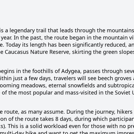
 is a legendary trail that leads through the mountains
year. In the past, the route began in the mountain vi
Today its length has been significantly reduced, an
the Caucasus Nature Reserve, skirting the green slope
 begins in the foothills of Adygea, passes through seve
thin just a few days, travelers will see beech groves
blooming meadows, eternal snowfields and subtropica
ne of the most popular and mass-visited in the Soviet
the route, as many assume. During the journey, hikers 
ion of the route takes 8 days, during which participa
s). This is a solid workload even for those with no p
st multi-day hike and want to get the maximum impre