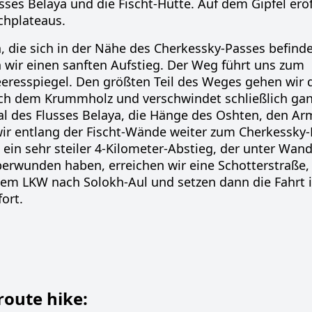
sses Belaya und die Fischt-Hütte. Auf dem Gipfel eröf
chplateaus.
 die sich in der Nähe des Cherkessky-Passes befind
 wir einen sanften Aufstieg. Der Weg führt uns zum
resspiegel. Den größten Teil des Weges gehen wir 
ich dem Krummholz und verschwindet schließlich ga
Tal des Flusses Belaya, die Hänge des Oshten, den A
r entlang der Fischt-Wände weiter zum Cherkessky-
– ein sehr steiler 4-Kilometer-Abstieg, der unter Wand
berwunden haben, erreichen wir eine Schotterstraße, 
inem LKW nach Solokh-Aul und setzen dann die Fahrt 
ort.
 route hike: