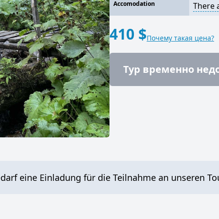
Accomodation
There 
410 $
Почему такая цена?
Тур временно нед
edarf eine Einladung für die Teilnahme an unseren T