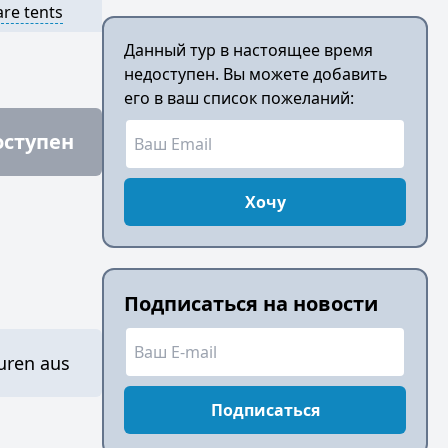
are tents
Данный тур в настоящее время
недоступен. Вы можете добавить
его в ваш список пожеланий:
оступен
Хочу
Подписаться на новости
ouren aus
Подписаться