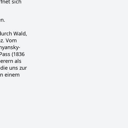
fnet sich
en.
durch Wald,
nz. Vom
rmyansky-
Pass (1836
erern als
die uns zur
in einem