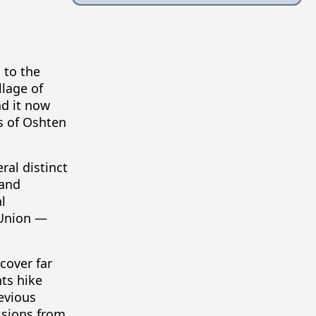
 to the
llage of
d it now
s of Oshten
ral distinct
 and
l
 Union —
cover far
nts hike
revious
ssions from