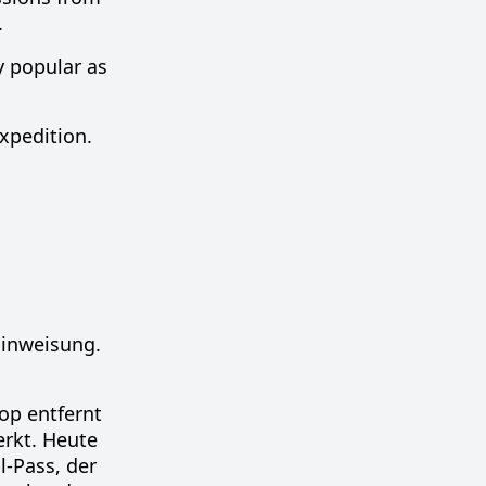
.
y popular as
xpedition.
Einweisung.
op entfernt
erkt. Heute
l-Pass, der