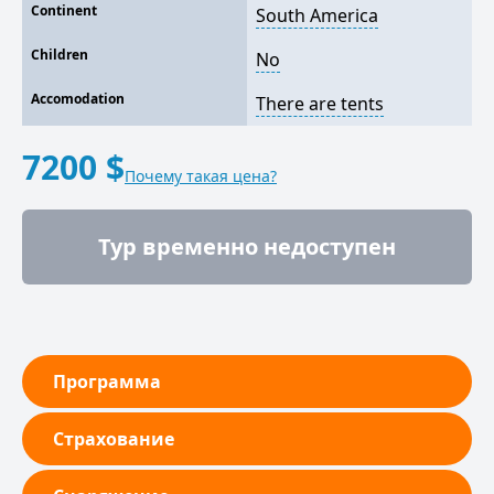
Continent
South America
Children
No
Accomodation
There are tents
7200 $
Почему такая цена?
Тур временно недоступен
Программа
Страхование