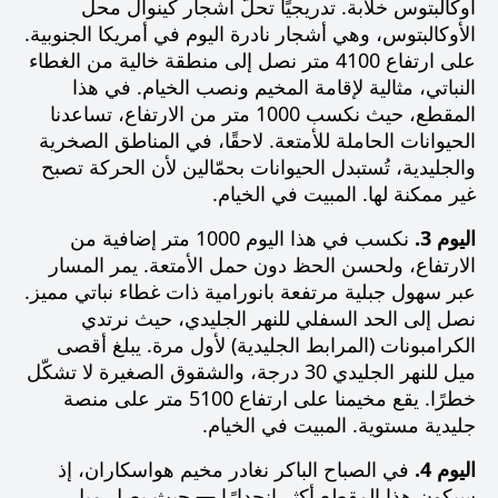
أوكالبتوس خلابة. تدريجيًا تحلّ أشجار
كينوال
محل
الأوكالبتوس، وهي أشجار نادرة اليوم في أمريكا الجنوبية.
على ارتفاع 4100 متر نصل إلى منطقة خالية من الغطاء
النباتي، مثالية لإقامة المخيم ونصب الخيام. في هذا
المقطع، حيث نكسب 1000 متر من الارتفاع، تساعدنا
الحيوانات الحاملة للأمتعة. لاحقًا، في المناطق الصخرية
والجليدية، تُستبدل الحيوانات بحمّالين لأن الحركة تصبح
غير ممكنة لها. المبيت في الخيام.
اليوم 3.
نكسب في هذا اليوم 1000 متر إضافية من
الارتفاع، ولحسن الحظ دون حمل الأمتعة. يمر المسار
عبر سهول جبلية مرتفعة بانورامية ذات غطاء نباتي مميز.
نصل إلى الحد السفلي للنهر الجليدي، حيث نرتدي
الكرامبونات (المرابط الجليدية) لأول مرة. يبلغ أقصى
ميل للنهر الجليدي 30 درجة، والشقوق الصغيرة لا تشكّل
خطرًا. يقع مخيمنا على ارتفاع 5100 متر على منصة
جليدية مستوية. المبيت في الخيام.
اليوم 4.
في الصباح الباكر نغادر مخيم هواسكاران، إذ
سيكون هذا المقطع أكثر انحدارًا — حيث يصل ميل