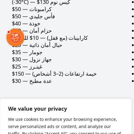
كيس نوم ‎(-30°C)‎ — ‎$130‎
كرامبونات — ‎$50‎
فأس جليدي — ‎$50‎
خوذة — ‎$40‎
حزام أمان — ‎$40‎
كارابينات (مع قفل) — ‎$10‎ للقطعة
حبال أمان ذاتية — ‎$20‎
جومار — ‎$35‎
جهاز نزول — ‎$30‎
غيتـرز — ‎$25‎
خيمة ارتفاعات (2–3 أشخاص) — ‎$150‎
عدة مطبخ — ‎$30‎
Наверх
We value your privacy
We use cookies to enhance your browsing experience,
serve personalized ads or content, and analyze our
traffic. By clicking "Accept All", you consent to our use of