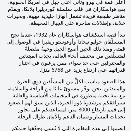
أعلى قمة في بيرو وثاني أعلى جبل في أمريكا الجنوبية.
يقع هواسكاران في قلب سلسلة
كورديليرا بلانكا
، ويقدّم
مناظر طبيعية فريدة تشمل أنهارًا جليدية مهيبة، وبحيرات
خلابة، وإطلالات ساحرة على الجبال المحيطة.
تبدأ قصة استكشاف هواسكاران عام 1932، عندما نجح
المتسلّقان
خوليو تيخادا
و
أوغوستو ريفيرا
في الوصول إلى
قمته. ومنذ ذلك الحين أصبح الجبل وجهةً مفضلةً
لمتسلّقين من مختلف أنحاء العالم، يجذب المبتدئين
والمحترفين على حد سواء، ممن يرغبون في اختبار
قدراتهم على ارتفاع يزيد عن
6768 مترًا
.
هذا الصعود مناسب لكلٍّ من المتسلّقين ذوي الخبرة
والمبتدئين. نحن نوفّر مستوىً عاليًا من الراحة والسلامة،
مع بنية تحتية متطورة في المخيمات الأساسية والعالية.
سيرافقكم مرشدونا ذوو الخبرة، الذين سبق لهم الصعود
إلى قمم بارتفاع
8000 متر
، لمساعدتكم على تجاوز
تحديات المسار وضمان الدعم والأمان طوال الرحلة.
انضموا إلى هذه المغامرة التي لا تُنسى وحقّقوا حلمكم