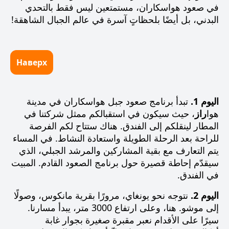
في صعود هواسكاران، مستمتعين ليس فقط بالتحدي
البدني، بل أيضًا بلحظاتٍ آسرة في عالم الجبال الشاهقة!
Наверх
اليوم 1.
تبدأ
برنامج صعود جبل هواسكاران
في مدينة
هوا
راز
، حيث سيكون في استقبالكم ممثل شركتنا في
المطار لينقلكم إلى الفندق. هناك ستتاح لكم الفرصة
للراحة بعد الرحلة الطويلة واستعادة النشاط. في المساء
يتم التعارف مع بقية المشاركين والمرشد الجبلي، الذي
سيقدّم إحاطة قصيرة حول برنامج الصعود القادم. المبيت
في الفندق.
اليوم 2.
نتوجه نحو
يونغاي
، مرورًا بقرية
مانكوس
، وصولًا
إلى
موشو
. هنا، وعلى ارتفاع 3000 متر، يبدأ مسارنا.
سيرًا على الأقدام نعبر مقبرة صغيرة بجوار غابة