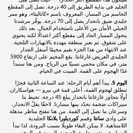
الجليد في بداية الطريق إلى 40 درجة. نصل إلى المقطع
الحاسم من المسار، المعروف باسم
«كاناليتا»
، وهو ممر
جليدي ضيق بانحدار يصل إلى 70 درجة. يوفّر مرشدنا
الجبلي الأمان من الأعلى باستخدام الحبال. بعد ذلك
يتحول المسار الحاد إلى مقطع أكثر اعتدالًا لكنه يحتوي
على شقوق. ثم نعبر منطقة مهددة بالانهيارات الثلجية.
عند الانتهاء من هذا الجزء نقيم مخيمًا أسفل الجدار
الجليدي العريض
غارغانتا
. يقع المخيم على ارتفاع 5900
متر، في مكان محمي نسبيًا من الرياح. ومن هنا سنبدأ
غدًا الهجوم على القمة. المبيت في الخيام.
اليوم 5.
يبدأ أهم أيام الرحلة: عند الساعة الثانية فجرًا
ننطلق لهجوم القمة، أعلى قمة في بيرو —
هواسكاران
.
أولًا نتجاوز
غارغانتا
بانحدار يبلغ 45 درجة. تحيط بنا
سيراكات ضخمة نحدّد بينها مسارنا. لاحقًا يقلّ الانحدار،
وسرعان ما نصل إلى القمة. من هنا تنفتح مناظر مذهلة
على وادي
سانتا
وقمم
كورديليرا بلانكا
الجليدية
اللامتناهية. لا يمكن البقاء طويلًا بسبب البرودة، لذا نبدأ
النزول عبر نفس طريق الصعود. المبيت في المخيم