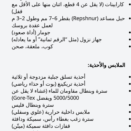
كارابينات (لا يقل عن 4 قطع، اثنان منها على الأقل مع
قفل)
حبل مساعد (Repshnur) بقطر 6–7 مم وطول 2–3 م
لعمل عقدة بروسك
جومار (أداة صعود)
جهاز نزول (مثل “الرقم ثمانية” أو ما يعادله)
كوب، ملعقة، صحن
الملابس والأحذية:
أحذية تسلق جبلية مزدوجة أو ثلاثية
أحذية تريكينغ (بوت أو حذاء رياضي)
سترة وبنطال مقاومان للماء (غشاء لا يقل عن
5000/5000 ويفضل Gore-Tex)
سترة وبنطال فليس
ملابس داخلية حرارية (علوي وسفلي)
سترة زغب بغطاء رأس، سميكة ودافئة
قفازات دافئة سميكة (ميتّن)