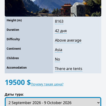
Height (m)
8163
Duration
42 дня
Difficulty
Above average
Continent
Asia
Children
No
Accomodation
There are tents
19500 $
Почему такая цена?
Даты тура: