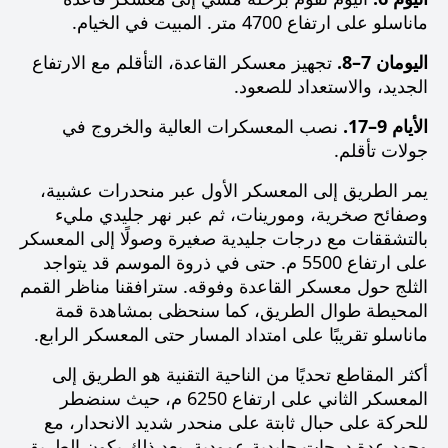
ماناسلو على ارتفاع 4700 متر. المبيت في الخيام.
اليومان 7–8.
تجهيز معسكر القاعدة، التأقلم مع الارتفاع
الجديد، والاستعداد للصعود.
الأيام 9–17.
نصب المعسكرات العالية والخروج في
جولات تأقلم.
يمر الطريق إلى المعسكر الأول عبر منحدرات عشبية،
وصفائح صخرية، ومورينات، ثم عبر نهر جليدي مليء
بالتشققات مع درجات جليدية صغيرة وصولًا إلى المعسكر
على ارتفاع 5500 م. حتى في ذروة الموسم قد يتواجد
الثلج حول معسكر القاعدة وفوقه. سترافقنا مناظر القمم
المحيطة طوال الطريق، كما سنحظى بمشاهدة قمة
ماناسلو تقريبًا على امتداد المسار حتى المعسكر الرابع.
أكثر المقاطع تحديًا من الناحية التقنية هو الطريق إلى
المعسكر الثاني على ارتفاع 6250 م، حيث سنضطر
للحركة على حبال ثابتة على منحدر شديد الانحدار، مع
وجود عدة درجات جليدية عمودية. بعد ذلك يكون الطريق