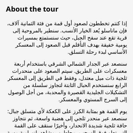
About the tour
إذا كنتم تخططون لصعود أول قمة من فئة الثمانية آلاف،
فإن ماناسلو يُعد الخيار الأنسب. سنطير بالمروحية إلى
قرية تقع عند سفح الجبل، حيث سنستمتع بمسيرات
يومية خفيفة بهدف التأقلم قبل الصعود إلى المعسكر
الأساسي لبدء رحلة التسلق.
سنصعد عبر الجدار الشمالي الشرقي باستخدام أربعة
معسكرات على الطريق. سيتم الصعود على منحدرات
ثلجية ذات ميل معتدل، وفقط في الطريق إلى المعسكر
الرابع سنستخدم الحبال الثابتة لتجاوز سلسلة من
التشكيلات الجليدية القصيرة والمحدبة، من أجل الوصول
إلى السرج المستوي والمعسكر.
يوم القمة هو بمثابة الكرز على الكعكة لأي متسلق جبال:
سنصعد عبر منحدر ثلجي إلى هضبة واسعة، ثم نتجاوز
حافة ثلجية شديدة الانحدار، وأخيرًا سنقف على القمة
التي تعلو فوق السحب، محاطين بمشاهد بانورامية مهيبة