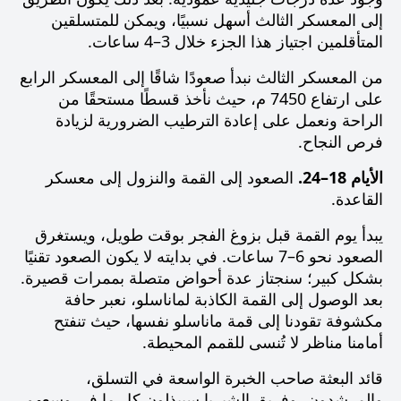
إلى المعسكر الثالث أسهل نسبيًا، ويمكن للمتسلقين
المتأقلمين اجتياز هذا الجزء خلال 3–4 ساعات.
من المعسكر الثالث نبدأ صعودًا شاقًا إلى المعسكر الرابع
على ارتفاع 7450 م، حيث نأخذ قسطًا مستحقًا من
الراحة ونعمل على إعادة الترطيب الضرورية لزيادة
فرص النجاح.
الأيام 18–24.
الصعود إلى القمة والنزول إلى معسكر
القاعدة.
يبدأ يوم القمة قبل بزوغ الفجر بوقت طويل، ويستغرق
الصعود نحو 6–7 ساعات. في بدايته لا يكون الصعود تقنيًا
بشكل كبير؛ سنجتاز عدة أحواض متصلة بممرات قصيرة.
بعد الوصول إلى القمة الكاذبة لماناسلو، نعبر حافة
مكشوفة تقودنا إلى قمة ماناسلو نفسها، حيث تنفتح
أمامنا مناظر لا تُنسى للقمم المحيطة.
قائد البعثة صاحب الخبرة الواسعة في التسلق،
والمرشدون، وفريق الشيربا سيبذلون كل ما في وسعهم