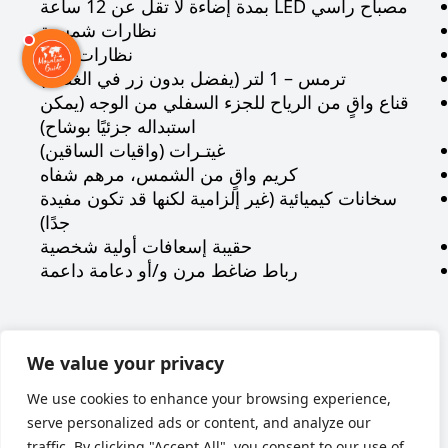
مصباح رأسي LED بمدة إضاءة لا تقل عن 12 ساعة
نظارات شمسية
نظارات تزلج
ترمس – 1 لتر (يفضل بدون زر في الغطاء)
قناع واقٍ من الرياح للجزء السفلي من الوجه (يمكن
استبداله جزئيًا بوشاح)
غيتـرات (واقيات الساقين)
كريم واقٍ من الشمس، مرهم شفاه
سخانات كيميائية (غير إلزامية لكنها قد تكون مفيدة
جدًا)
حقيبة إسعافات أولية شخصية
رباط ضاغط مرن و/أو دعامة داعمة
Наверх
We value your privacy
We use cookies to enhance your browsing experience,
serve personalized ads or content, and analyze our
traffic. By clicking "Accept All", you consent to our use of