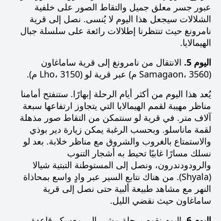
عبور جسر معلق جميل والتقاط الصور على خلفية
الشلالات سيجعل هذا اليوم لا يُنسى. نصل إلى قرية
نامرونغ حيث تنتظرنا إطلالات رائعة على سلسلة جبال
الهيمالايا.
اليوم 5.
الانتقال من نامرونغ إلى قرية ساماغاون
(Samagaon، 3560 م) عبر قرية لو (Lho، 3150 م).
يُعد هذا اليوم من أكثر أيام الرحلة إبهارًا. ستنفتح أمامنا
مناظر مهيبة لقمم الهيمالايا التي يتجاوز ارتفاعها سبعة
آلاف متر. في قرية لو سنتمكن من التقاط صور مذهلة
لقمة ماناسلو. وبحسب الرغبة يمكن زيارة دير بوذي
والاستمتاع بالغروب والشروق مع مناظر خلابة. بعد لو
نسلك مسارًا غابيًا تحيط به أشجار التنوب
والرودودندرون، ونصل إلى المستوطنة التبتية شيالا
(Shyala). من هناك نتابع السير عبر وادٍ واسع بمحاذاة
النهر مع مشاهد طبيعة ألبية حتى نصل إلى قرية
ساماغاون حيث نقضي الليل.
اليوم 6.
اليوم نقوم برحلة مشي إلى معسكر قاعدة