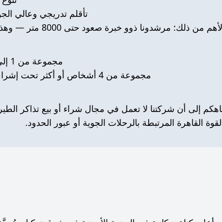
تأقلم تدريجي وعالي الجو
م من ذلك: مرشدونا ذوو خبرة صعود حتى 8000 متر — وهذا هو ضمان أن صعود أرارات سيتم على أعلى مستوى!
مجموعة من 1 إلى 3 أشخاص تحت إشراف مرشد محلي — 700 دولار.
مجموعة من 4 أشخاص أو أكثر تحت إشراف مرشد من فريق Mountainguide — 1100 دولار.
اهكم إلى أن شركتنا لا تعمل في مجال شراء أو بيع تذاكر الطيرا
قوة القاهرة المرتبطة بالرحلات الجوية أو عبور الحدود.