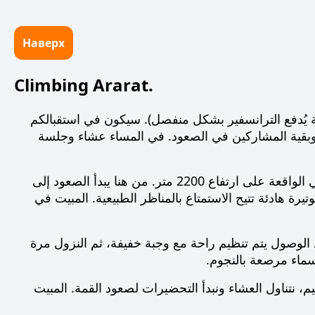
Наверх
Climbing Ararat.
لة يُدفع الترانسفير بشكل منفصل). سيكون في استقبالكم
ل وبقية المشاركين في الصعود. في المساء عشاء وجلسة
. في الصباح الإفطار في الفندق، ثم الانطلاق بالترانسفير إلى قرية إيلي الواقعة على ارتفاع 2200 متر. من هنا يبدأ الصعود إلى
ي خمس ساعات بوتيرة هادئة تتيح الاستمتاع بالمناظر الطبيعية. المبيت في
الصعود إلى المخيم الثاني على ارتفاع 4200 متر. عند الوصول يتم تنظيم راحة مع وجبة خفيفة، ثم النزول مرة
سماء مرصعة بالنجوم.
ني على ارتفاع 4200 متر. هنا نقيم المخيم، نتناول العشاء ونبدأ التحضيرات لصعود القمة. المبيت