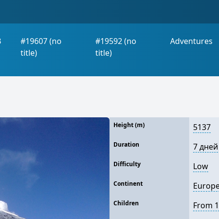
B
#19607 (no
#19592 (no
Adventures
title)
title)
Height (m)
5137
Duration
7 дней
Difficulty
Low
Continent
Europ
Children
From 1