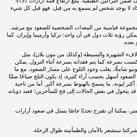
يُعد جبل أرارات أعلى كتلة بركانية في الهضبة الأرمنية في شرق تركيا، ويُصنَّف ضمن البراكين الطبقية. يبلغ ارتفاع قمة أرارات 5137
 يكاد لا يوجد شخص لم يسمع به من قبل. فهو قبل كل شيء
 ومجموعة قياسية من المعدات الشخصية للصعود مع مرشد.
ن رؤية ثلاث دول في آن واحد: تركيا وأرمينيا وإيران. كما
 بعده.
آلاف» الشهيرة والبسيطة (وكذلك من مون بلان)، مثل
يُكتسب بسرعة كما يتم فقدانه بسرعة أثناء النزول. يمكن
نيو شاملًا، يغلب وجود الثلوج على مسار الصعود، مع ما
ود أسهل بحسب آراء كثيرة، إذ يكون الثلج صباحًا صلبًا
أكثر ليونة، ما يسمح بالهبوط بسرعة أكبر. أما من ناحية
قد يتحول في بعض الحالات إلى فخ للمتأخرين؛ فعند ذوبانه
تسلقين ذوي الجاهزية العالية أو لمن يمتلكون خبرة ارتفاعات تفوق 6000 متر، يمكننا أن نقترح تحديًا خاصًا يتمثل في صعود أرارات
كتنا ستشعر بالأمان والطمأنينة طوال الرحلة.