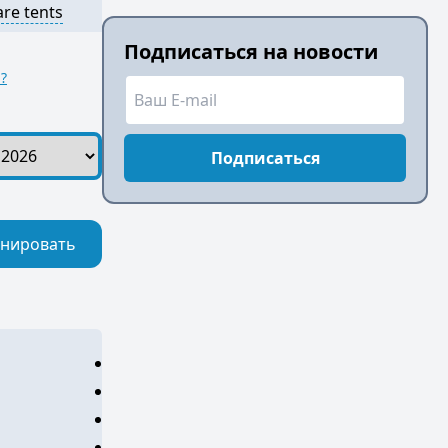
are tents
Подписаться на новости
?
Подписаться
нировать