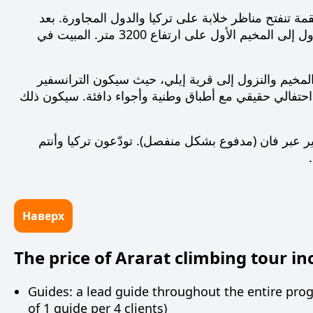
ة أرارات التي يبلغ ارتفاعها 5137 مترًا. من القمة تنفتح مناظر خلابة على تركيا والدول المجاورة. بعد
الصعود، النزول إلى المخيم الثاني للراحة وتناول وجبة خفيفة، ثم مواصلة النزول إلى المخيم الأول على ارتفاع 3200 متر. المبيت في
المخيم والنزول إلى قرية إيلي، حيث سيكون الترانسفير
 احتفالي حقيقي مع أطباق وطنية وأجواء دافئة. سيكون ذلك
فير عبر فان (مدفوع بشكل منفصل). تودّعون تركيا وأنتم
Наверх
The price of Ararat climbing tour in
Guides: a lead guide throughout the entire prog
of 1 guide per 4 clients)