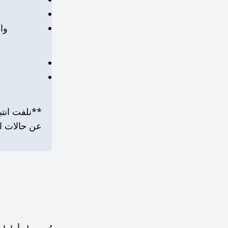
والأه
**نلفت انتب
عن حالات ال