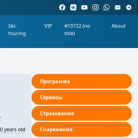
Ski-
VIP
#19722 (no
About
touring
title)
Программа
Сервисы
Страхование
e
0 years old
Снаряжение