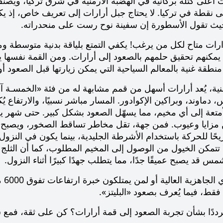
لى نقطة في تركيا. لا يحتاج جبل أرارات إلى تعريف خاص، إذ
يث تقول الأسطورة إن سفينة نوح رست على منحدراته.
ارات متاح لكل من يرغب! يكفي التمتع بلياقة بدنية متوسطة
يمكنهم تحقيق حلمهم بالصعود إلى أرارات. ومن القمة نفسها يمك
نطقة غنية بالمعالم السياحية التي يمكن زيارتها قبل الصعود أو
تقنية، يُعد أرارات أسهل من قمم مشابهة له من فئة «الخمسـة 
، دماوند، وبراكين الإكوادور. المسار مباشر نسبيًا، والارتفاع 
أمتعة إلى أي مخيم، مما يسهّل الصعود بشكل كبير. حتى شهر يو
مزايا وعيوب. فمن جهة، تقل مخاطر تساقط الصخور، ويصبح الصع
ًا للحركة باستخدام الأشرطة الجليدية، بينما يكون في النزول 
 تتمكن الخيول من الوصول إلى المخيم المطلوب، كما أن الثلج 
 قد يصبح عميقًا جدًا، مما يتطلب جهدًا كبيرًا أثناء النزول.
للم
م فقط، فيما يُعرف بصعود «البليتز».
ددًا بشأن تجربة الصعود إلى قمة أرارات؟ كن على ثقة، فمع شر