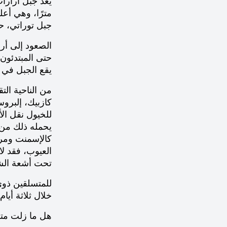
مترًا، وهي أع
جبل توراتي، ح
الصعود إلى أر
حتى المبتدئون 
يقع الجبل في م
من الناحية ال
كازبيك، إلبروس
للخيول نقل ال
يحمله ذلك من 
كالإسمنت ومريح
العيوب، فقد لا
تحت أشعة الشمس
خلال ثلاثة أيا
هل ما زلت متر