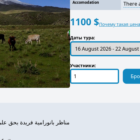
Accomodation
There 
1100 $
Почему такая цена
Даты тура:
Участники:
Бро
مناظر بانورامية فريدة بحق على 
تنوع 