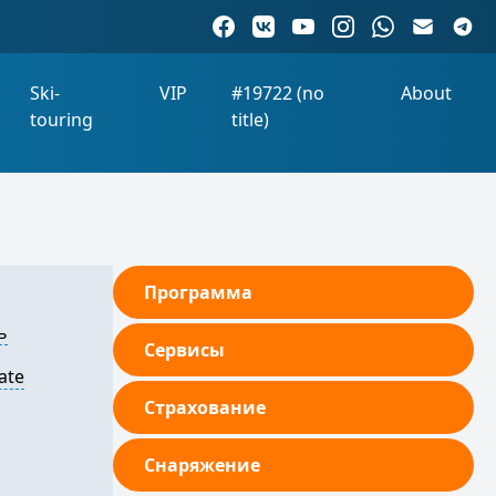
Ski-
VIP
#19722 (no
About
touring
title)
Программа
ь
Сервисы
ate
Страхование
Снаряжение