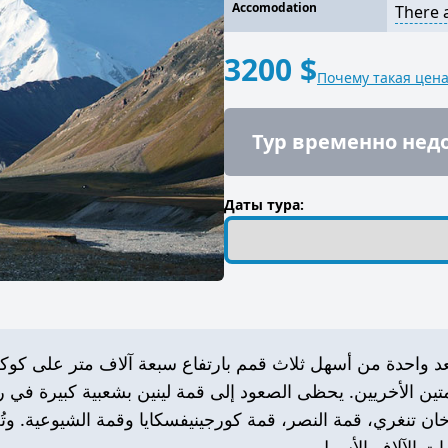
Accomodation
There 
3200 $
Почему такая цена
Тур временно нед
Даты тура:
ُعد واحدة من أسهل ثلاث قمم بارتفاع سبعة آلاف متر على كو
متين الأخريين. يحظى الصعود إلى قمة لينين بشعبية كبيرة في ر
ن تنغري، قمة النصر، قمة كورجينيفسكايا وقمة الشيوعية. وتُ
يات الآلاف الأسهل.