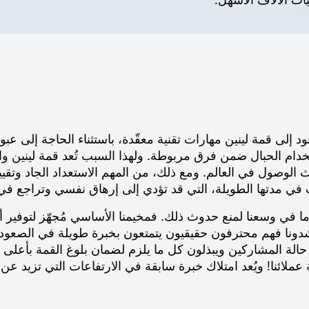
باستخدام الحبال ضمن فرق مربوطة. ولهذا السبب تُعد قمة لينين و
 الوصول في العالم. ومع ذلك، من المهم الاستعداد الجاد وتقيي
في مدتها الطويلة، التي قد تؤدي إلى إرهاق نفسي وتراجع في 
ا في وسعنا لمنع حدوث ذلك. فمخيمنا الأساسي مُجهّز لتوفير أ
ة حالة المشاركين ويبذلون كل ما يلزم لضمان بلوغ القمة بأع
نا! ويُعد امتلاك خبرة سابقة في الارتفاعات التي تزيد عن 5000 متر ميزة مرحّبًا بها.