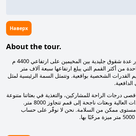
Наверх
About the tour.
لا يتطلّب الصعود إلى قمة لينين مهارات تقنية معقّدة، باستثناء الحاجة إلى عبور عدة شقوق جليدية بين المخيمين على ارتفاعي 4400 م
احدة من أكثر القمم التي يبلغ ارتفاعها سبعة آلاف متر
م القدرات الشخصية بواقعية. وتتمثل السمة الرئيسية لمثل
الدافعية.
قصى درجات الراحة للمشاركين، والتغذية في بعثاتنا متنوعة
وغنية، أما مرشدونا فهم محترفون حقيقيون يتمتعون بخبرة طويلة في الصعودات العالية وبعثات ناجحة إلى قمم تتجاوز 8000 متر.
لى مستوى ممكن من السلامة. نحن لا نوفّر على حساب