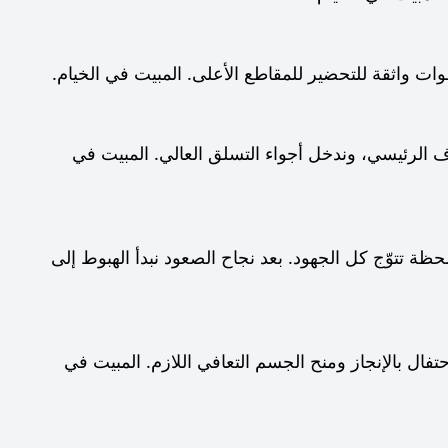
رتفع مجددًا إلى المخيم 2، ونقترب من الهدف الرئيسي، وندخل أجواء التسلق العالي. المبيت في
حظة تتوّج كل الجهود. بعد نجاح الصعود نبدأ الهبوط إلى
، راحة. نعود إلى الأسفل للاحتفال بالإنجاز ومنح الجسم التعافي اللازم. المبيت في