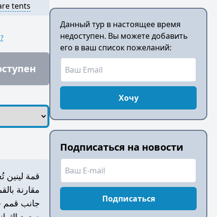
are tents
Данный тур в настоящее время
недоступен. Вы можете добавить
?
его в ваш список пожеланий:
оступен
Хочу
Подписаться на новости
قمة لينين ت
مقارنة بالق
Подписаться
جانب قمم خا
صعود الثمان