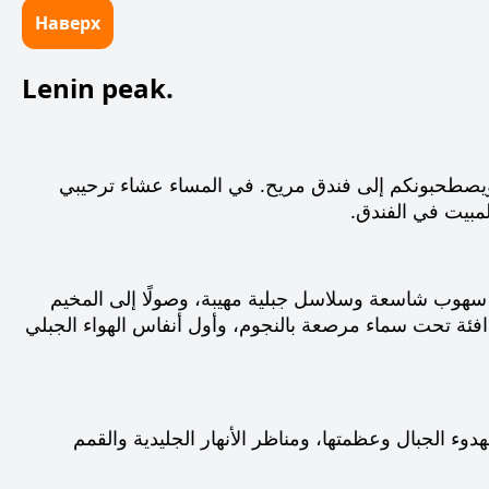
Наверх
Lenin peak.
ويصطحبونكم إلى فندق مريح. في المساء عشاء ترحيبي
لمبيت في الفندق.
 م). ننطلق في طريق يمر عبر سهوب شاسعة وسلاسل جبلية مهيبة، وصولًا إلى المخيم
 ارتفاع 3600 متر. في المساء خيام دافئة تحت سماء مرصعة بالنجوم، وأول أنفاس الهواء الجبلي
وء الجبال وعظمتها، ومناظر الأنهار الجليدية والقمم