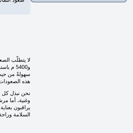
و5400 م 
سهولةً من حيث
هذه الصعودات 
نحن نبذل كل م
يراقبون بعناي
السلامة وراحة عملائ