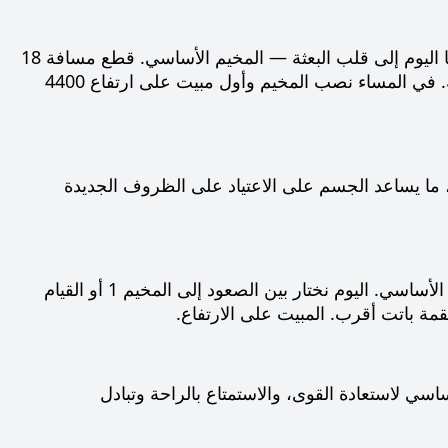
تريكّينغ (18 كم) إلى المخيم الأساسي أسفل قمة لينين (4400 م). يتجه مسارنا اليوم إلى قلب البعثة — المخيم الأساسي. قطع مسافة 18
كيلومترًا سيكون مصحوبًا بمناظر خلابة لقمم مغطاة بالثلوج وفضاءات لا نهائية. في المساء نصب المخيم وأول مبيت على ارتفاع 4400
ما يساعد الجسم على الاعتياد على الظروف الجديدة
المخيم 1 (5400 م) أو خروج تأقلمي إلى 5100 م على جبل قريب من المخيم الأساسي. اليوم نختار بين الصعود إلى المخيم 1 أو القيام
 راحة. نعود إلى المخيم الأساسي لاستعادة القوى، والاستمتاع بالراحة وتبادل