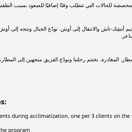
. مخصصة للحالات التي تتطلب وقتًا إضافيًا للصعود بسبب الط
يم أتشِك-تاش والانتقال إلى أوش. نودّع الجبال ونتجه إلى أو
اعر.
لمطار. المغادرة. نختتم رحلتنا ونودّع الفريق متجهين إلى المطار
s:
ents during acclimatization, one per 3 clients on th
 the program