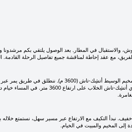
وش، والاستقبال في المطار. بعد الوصول يلتقي بكم مرشدونا 
لفريق، مع عقد إحاطة لمناقشة جميع تفاصيل الرحلة القادمة. ا
الانتقال إلى المخيم الوسيط أتشِك-تاش (3600
الواقع في وادي أتشِك-تاش الخلاب على
غامرة.
يف. نبدأ التكيف مع الارتفاع عبر مسير سهل، نستمتع خلاله بهد
ة إلى المخيم والمبيت في الخيام.