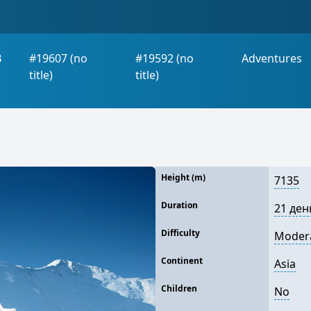
B
#19607 (no
#19592 (no
Adventures
title)
title)
Height (m)
7135
Duration
21 ден
Difficulty
Moder
Continent
Asia
Children
No