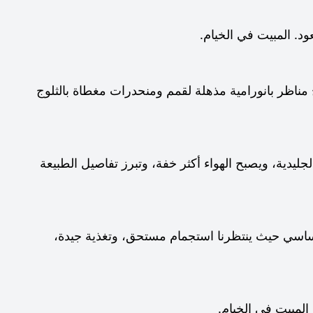
د. المبيت في الخيام.
دأ الارتفاع إلى المخيم 1، ومع الصعود تنفتح مناظر بانورامية مذهلة لقمم ومنحدرات مغطاة بالثلوج
 نواصل الارتفاع إلى المخيم 2. تقترب الأنهار الجليدية، ويصبح الهواء أكثر خفة، وتبرز تفاصيل الطبيعة
)، راحة. نعود إلى المخيم الأساسي حيث ينتظرنا استجمام مستحق، وتغذية جيدة،
 المبيت في الخيام.