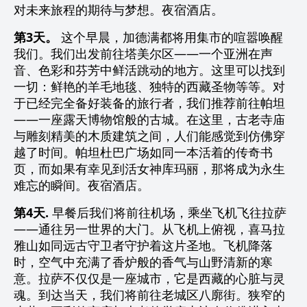
对未来旅程的期待与梦想。夜宿酒店。
第3天。
这个早晨，加德满都将用集市的喧嚣唤醒
我们。我们出发前往塔美尔区——一个亚洲在声
音、色彩和芬芳中鲜活跳动的地方。这里可以找到
一切：鲜艳的羊毛地毯、独特的西藏圣物等等。对
于已经完全备好装备的旅行者，我们推荐前往帕坦
——一座露天博物馆般的古城。在这里，古老寺庙
与雕刻精美的木质建筑之间，人们能感觉到仿佛穿
越了时间。帕坦杜巴广场如同一本活着的传奇书
页，而如果有幸见到活女神库玛丽，那将成为永生
难忘的瞬间。夜宿酒店。
第4天.
早餐后我们将前往机场，乘坐飞机飞往拉萨
——通往另一世界的大门。从飞机上俯视，喜马拉
雅山如同远古守卫者守护着这片圣地。飞机降落
时，空气中充满了香炉般的香气与山野清新的寒
意。拉萨不仅仅是一座城市，它是西藏的心脏与灵
魂。到达当天，我们将前往老城区八廓街。狭窄的