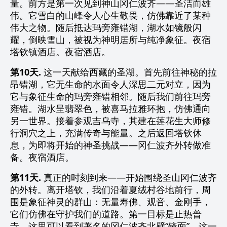
量。前方是第一次见到神山冈仁波齐——圣洁而雄
伟。它雪白的山峰令人心生敬畏，仿佛靠近了某种
伟大之物。随后抵达玛旁雍错湖，湖水如镜般闪
耀，倒映雪山，被视为神明居所与纯净象征。夜宿
塔钦镇酒店。夜宿酒店。
第10天.
这一天献给西藏的圣湖。首先前往神秘的拉
昂错湖，它无生命的水面令人深思二元对立，因为
它与象征生命的玛旁雍错相邻。随后我们前往玛旁
雍错。湖水呈翡翠色，被喜马拉雅环抱，仿佛通向
另一世界。接着参观吉乌寺，其建在莲花生大师修
行洞穴之上，充满传奇与能量。之后返回塔钦休
息，为即将开始的神圣挑战——冈仁波齐外转做准
备。夜宿酒店。
第11天.
真正的时刻到来——开始围绕圣山冈仁波齐
的外转。离开塔钦，我们沿着夏绒村谷地前行，周
围是象征神灵的群山：无量寿佛、观音、金刚手，
它们仿佛在守护我们的道路。第一目标是止热普
寺，这里可以看到著名的冈仁波齐北壁“镜面”。这一