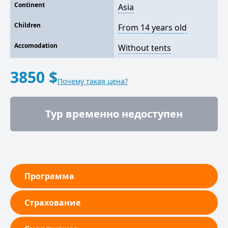
Continent
Asia
Children
From 14 years old
Accomodation
Without tents
3850 $
Почему такая цена?
Тур временно недоступен
Программа
Страхование