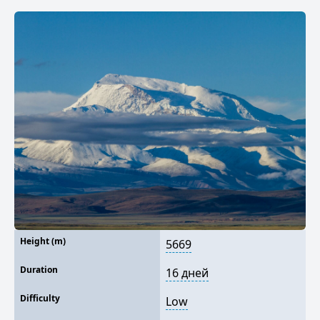
Height (m)
5669
Duration
16 дней
Difficulty
Low