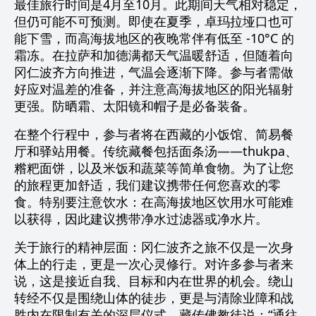
最佳旅行时间是4月至10月。此期间天气相对稳定，
但仍可能不可预测。即使在夏季，卓玛拉垭口也可
能下雪，而高海拔地区的夜晚常伴有低至 -10°C 的
霜冻。在拉萨和加德满都天气温暖舒适，但随着向
冈仁波齐方向推进，气温会逐渐下降。参与者需做
好应对温差的准备，并注意高海拔地区的阳光辐射
更强。防晒霜、太阳镜和帽子是必备装备。
在整个行程中，参与者将在西藏的小饭馆、简易餐
厅和驿站用餐。传统藏餐包括面条汤——thukpa、
糌粑面饼，以及米饭和蔬菜等简单食物。为了让您
的旅程更加舒适，我们建议携带任何您喜欢的零
食。特别要注意饮水：在高海拔地区饮用水可能难
以获得，因此建议携带净水过滤器或净水片。
关于旅行的精神层面：冈仁波齐之旅不仅是一次身
体上的行走，更是一次心灵修行。对许多参与者来
说，这是接近自我、目标和内在世界的机会。绕山
转经不仅是围绕山体的徒步，更是与清除业障和战
胜内在限制有关的深层仪式。藏传佛教徒说：“通往