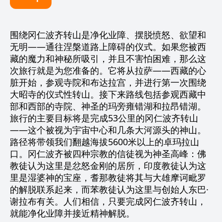
围绕冈仁波齐转山是净化业障、摆脱愤怒、欲望和
无明——通往涅槃道路上障碍的仪式。如果您被西
藏的魔力和神秘所吸引，并且不害怕困难，那么这
次旅行就是为您准备的。它将从拉萨——西藏的心
脏开始，参观寺院和布达拉宫，并进行第一次围绕
大昭寺的仪式性转山。接下来路线包括参观西藏中
部和西部的寺院、神圣的玛旁雍错湖和拉昂错湖。
旅行的主要目标将是完成53公里的冈仁波齐转山
——这个被视为宇宙中心和几条大河源头的神山。
路径将带领我们翻越海拔5600米以上的卓玛拉山
口。冈仁波齐被四种宗教的信徒视为神圣高峰：佛
教徒认为这里是忿怒金刚的居所，印度教徒认为这
里是湿婆神的宝座，耆那教徒将其与大雄摩诃毗罗
的解脱联系起来，而苯教徒认为这里与创始人东巴·
谢拉布有关。人们相信，只要完成冈仁波齐转山，
就能净化业障并接近精神解脱。