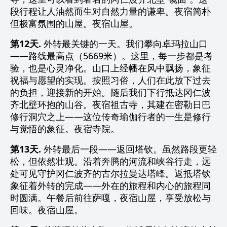
段行程让人油然而生对自然力量的谦卑。夜宿简朴
但极富氛围的山屋。夜宿山屋。
第12天.
外转最关键的一天。我们攀向卓玛拉山口
——路线最高点（5669米）。这里，每一步都是考
验，也是心灵净化。山口上经幡在风中飘扬，象征
祝福与愿望的实现。按照习俗，人们在此放下过去
的负担，迎接新的开始。随后我们下行抵达冈仁波
齐北壁环抱的山谷。夜宿祖古寺，其建在密勒日巴
修行洞穴之上——这位传奇瑜伽行者的一生是修行
与觉悟的象征。夜宿寺院。
第13天.
外转最后一段——返回塔钦。虽然路段更轻
松，但依然壮观。沿着奔腾的河流和峡谷行走，远
处可见守护冈仁波齐的古尔拉曼达塔峰。返抵塔钦
象征着外转的完成——外在的旅程和内心的旅程同
时圆满。午餐后前往萨嘎，夜宿山屋，享受放松与
回味。夜宿山屋。