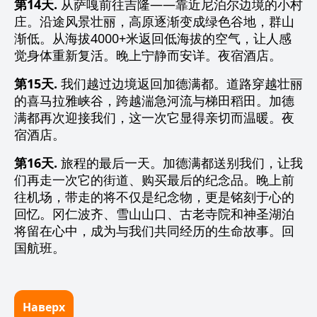
第14天.
从萨嘎前往吉隆——靠近尼泊尔边境的小村
庄。沿途风景壮丽，高原逐渐变成绿色谷地，群山
渐低。从海拔4000+米返回低海拔的空气，让人感
觉身体重新复活。晚上宁静而安详。夜宿酒店。
第15天.
我们越过边境返回加德满都。道路穿越壮丽
的喜马拉雅峡谷，跨越湍急河流与梯田稻田。加德
满都再次迎接我们，这一次它显得亲切而温暖。夜
宿酒店。
第16天.
旅程的最后一天。加德满都送别我们，让我
们再走一次它的街道、购买最后的纪念品。晚上前
往机场，带走的将不仅是纪念物，更是铭刻于心的
回忆。冈仁波齐、雪山山口、古老寺院和神圣湖泊
将留在心中，成为与我们共同经历的生命故事。回
国航班。
Наверх