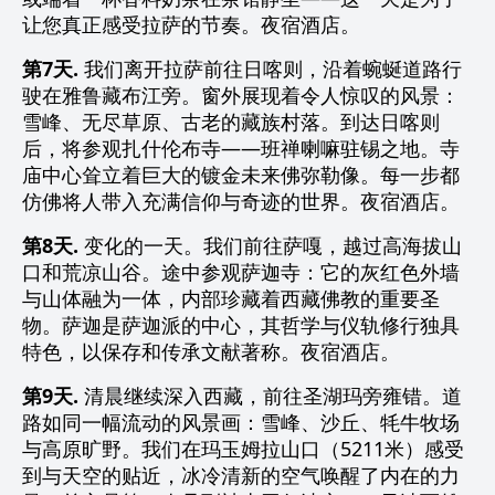
让您真正感受拉萨的节奏。夜宿酒店。
第7天.
我们离开拉萨前往日喀则，沿着蜿蜒道路行
驶在雅鲁藏布江旁。窗外展现着令人惊叹的风景：
雪峰、无尽草原、古老的藏族村落。到达日喀则
后，将参观扎什伦布寺——班禅喇嘛驻锡之地。寺
庙中心耸立着巨大的镀金未来佛弥勒像。每一步都
仿佛将人带入充满信仰与奇迹的世界。夜宿酒店。
第8天.
变化的一天。我们前往萨嘎，越过高海拔山
口和荒凉山谷。途中参观萨迦寺：它的灰红色外墙
与山体融为一体，内部珍藏着西藏佛教的重要圣
物。萨迦是萨迦派的中心，其哲学与仪轨修行独具
特色，以保存和传承文献著称。夜宿酒店。
第9天.
清晨继续深入西藏，前往圣湖玛旁雍错。道
路如同一幅流动的风景画：雪峰、沙丘、牦牛牧场
与高原旷野。我们在玛玉姆拉山口（5211米）感受
到与天空的贴近，冰冷清新的空气唤醒了内在的力