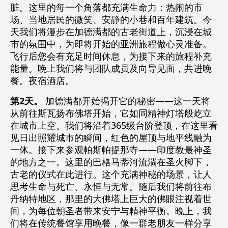
脏。这里的每一个角落都充满生命力：热闹的市
场、当地居民的微笑、安静的小巷和百年建筑。今
天我们将漫步在加德满都的古老街道上，沉浸在城
市的氛围中，为即将开始的亚洲旅程做心灵准备。
飞行后您会有充足时间休息，为接下来的旅程补充
能量。晚上我们将与团队成员及向导见面，共进晚
餐。夜宿酒店。
第2天。
加德满都开始揭开它的秘密——这一天将
从前往斯瓦扬布佛塔开始，它如同精神灯塔般屹立
在城市上空。我们将沿着365级台阶登顶，在这里看
见日出照耀城市的瞬间，红色的屋顶与地平线融为
一体。接下来参观帕斯帕提那寺——印度教最神圣
的地方之一。这里的巴格马蒂河流淌在圣火脚下，
古老的仪式在此进行。这个充满神秘的场景，让人
思考生命与死亡、永恒与无常。随后我们将前往布
丹纳特地区，那里的大佛塔上巨大的佛眼注视着世
间，为每位朝圣者带来安宁与精神平衡。晚上，我
们将在传统餐馆享用晚餐，像一群老朋友一样分享