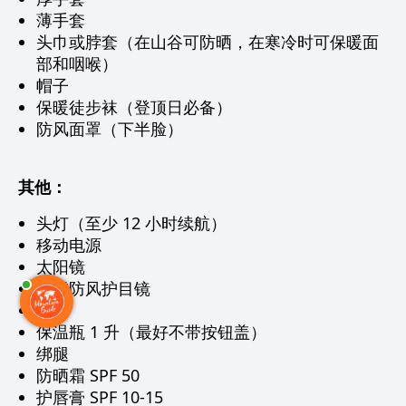
薄手套
头巾或脖套（在山谷可防晒，在寒冷时可保暖面
部和咽喉）
帽子
保暖徒步袜（登顶日必备）
防风面罩（下半脸）
其他：
头灯（至少 12 小时续航）
移动电源
太阳镜
滑雪防风护目镜
雨披
保温瓶 1 升（最好不带按钮盖）
绑腿
防晒霜 SPF 50
护唇膏 SPF 10-15