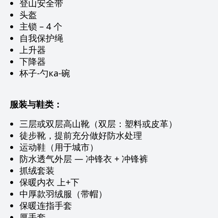
登山安全带
头盔
主锁 – 4 个
自我保护绳
上升器
下降器
杯子-勺ка-碗
服装与鞋类：
三层或双层高山靴（双层：塑料或皮革）
徒步靴，提前充分做好防水处理
运动鞋（用于城市）
防水透气外层 — 冲锋衣 + 冲锋裤
抓绒套装
保暖内衣 上+下
中厚款羽绒服（带帽）
保暖连指手套
厚手套