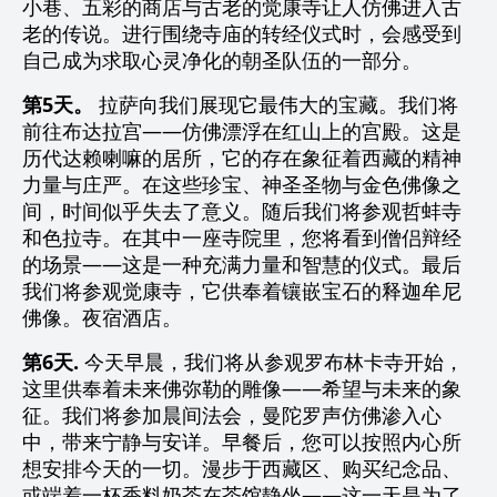
小巷、五彩的商店与古老的觉康寺让人仿佛进入古
老的传说。进行围绕寺庙的转经仪式时，会感受到
自己成为求取心灵净化的朝圣队伍的一部分。
第5天。
拉萨向我们展现它最伟大的宝藏。我们将
前往布达拉宫——仿佛漂浮在红山上的宫殿。这是
历代达赖喇嘛的居所，它的存在象征着西藏的精神
力量与庄严。在这些珍宝、神圣圣物与金色佛像之
间，时间似乎失去了意义。随后我们将参观哲蚌寺
和色拉寺。在其中一座寺院里，您将看到僧侣辩经
的场景——这是一种充满力量和智慧的仪式。最后
我们将参观觉康寺，它供奉着镶嵌宝石的释迦牟尼
佛像。夜宿酒店。
第6天.
今天早晨，我们将从参观罗布林卡寺开始，
这里供奉着未来佛弥勒的雕像——希望与未来的象
征。我们将参加晨间法会，曼陀罗声仿佛渗入心
中，带来宁静与安详。早餐后，您可以按照内心所
想安排今天的一切。漫步于西藏区、购买纪念品、
或端着一杯香料奶茶在茶馆静坐——这一天是为了