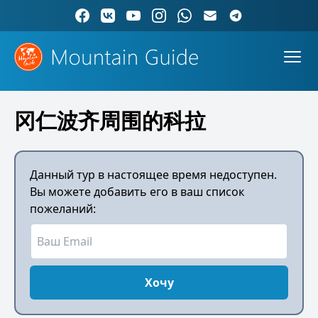
冈仁波齐周围的科拉
Данный тур в настоящее время недоступен.
Вы можете добавить его в ваш список
пожеланий:
Хочу