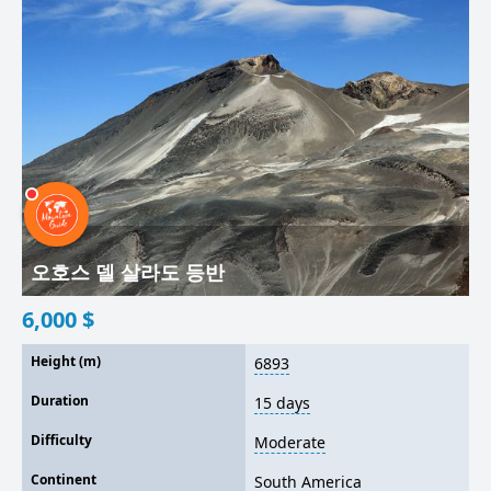
오호스 델 살라도 등반
6,000
$
Height (m)
6893
Duration
15 days
Difficulty
Moderate
Continent
South America