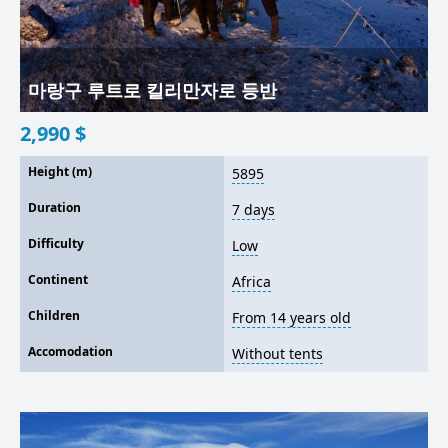
마랑구 루트로 킬리만자로 등반
2,990
$
Height (m)
5895
Duration
7 days
Difficulty
Low
Continent
Africa
Children
From 14 years old
Accomodation
Without tents