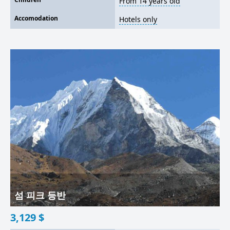
From 14 years old
Accomodation
Hotels only
섬 피크 등반
3,129
$