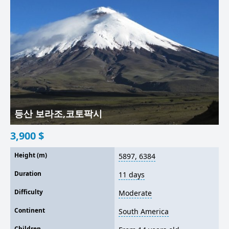
등산 보라조,코토팍시
3,900
$
Height (m)
5897, 6384
Duration
11 days
Difficulty
Moderate
Continent
South America
Children