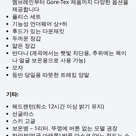
멤브레인부터 Gore-Tex 제품까지 다양한 옵션을
제공합니다
플리스 세트
기능성 언더웨어 상+하
후드가 있는 다운재킷
두꺼운 장갑
얇은 장갑
반다나 (계곡에서는 햇빛 차단용, 추위에는 목이
나 얼굴 보온용으로 사용 가능)
모자
등반 당일용 따뜻한 트레킹 양말
기타:
헤드랜턴(최소 12시간 이상 밝기 유지)
선글라스
스키 고글
보온병 – 1리터. 뚜껑에 버튼 없는 모델 권장
하안부(얼굴 아래쪽) 방풍 마스크 (어느 정도는 스