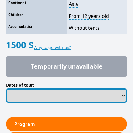
Continent
Asia
Children
From 12 years old
Accomodation
Without tents
1500 $
Why to go with us?
Temporarily unavailable
Dates of tour:
Program